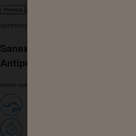
Previous
Next
ANTIPERSPIRANT
Sanex Derma Care Invisible
Antiperspirant Spray
Effektiv mod sved, mild mod hud og tøj
GENOPRETTER HUDENS NATURLIGE PH
DERMATOLOGISK TESTET