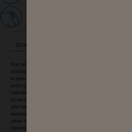
HOLDER HUDEN SUND
BESKRIVELSE
INGREDIENSER
ANVENDEL
Klar selv de travleste dage, når du bruger Sanex Dermo
Invisible Antiperspirant Spray Deodorant. Denne antipersp
er specielt formuleret til at give dig effektiv beskyttelse mo
sved og lugt i op til 72 timer, så du kan fortsætte dit travle l
med én ting mindre at tænke på. Og med anti-plet beskytte
vil denne antiperspirant spray deodorant ikke efterlade sp
eller mærker på dit tøj, håndklæder og lagner. Selvom de
deodorant spray giver dig fantastisk sved- og lugtbeskyttel
plejer den samtidig din hud under armene. Deodoranten e
dermatologisk testet og er også designet til at genoprette 