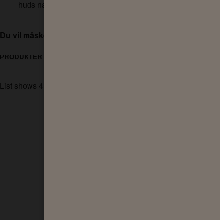
huds naturlige pH.
Du vil måske også synes om
PRODUKTER
List shows
4