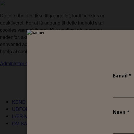
Dette indhold er ikke tilgængeligt, fordi cookies er
deaktiveret. For at få adgang til dette indhold skal
cookies være aktiveret. Klik venligst på knappen
nedenfor, aktiver cookies og opdater siden. Du kan til
enhver tid administrere dine cookie-præferencer ved
hjælp af cookie-indstillingsværktøjet.
Administrer cookies
KEND DIN HUDTYPE
UDFORSK VORES PRODUKTER
LÆR MERE OM HUD
OM SANEX