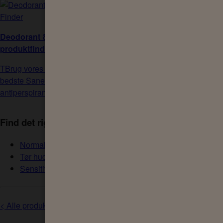
Deodorant & Antiperspirant
produktfinder
TBrug vores værktøj til at finde de
bedste Sanex deodorant &
antiperspirant produkter til dig
Find det rigtige produkt til din hud
Normal hud
Tør hud / Meget tør hud
Sensitiv hud
< Alle produkter