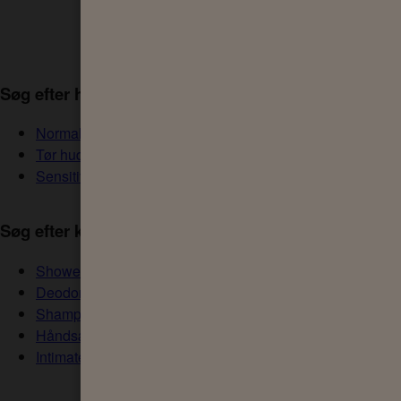
Se alle kategorier
Søg efter hudtype
Normal hud
Tør hud / Meget tør hud
Sensitiv hud
Søg efter kategori
Shower
Deodorant
Shampoo
Håndsæbe
Intimate