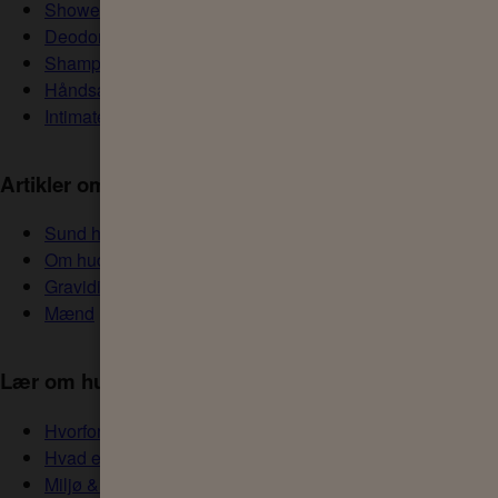
Shower
Deodorant
Shampoo
Håndsæbe
Intimate
Artikler om hudens sundhed
Sund hud
Om huden
Graviditet
Mænd
Lær om huden
Hvorfor anbefaler eksperter
Hvad er din hudtype?
Miljø & genanvendelighed