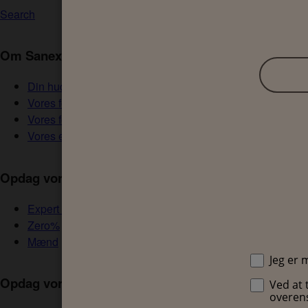
Search
Om Sanex
Din hud er stærk
Vores forpligtelse
Vores formål
Vores ekspertise
Opdag vores produkter
Expert Skin Health
Zero%
Mænd
Opdag vores kategorier