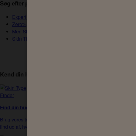
Søg efter produkter
Expert Skin Health
Zero%
Men Skin Health
Skin Therapy
Se alle Sanex produkter
Kend din hudtype
Find din hudtype
Brug vores test til at finde din hudtype og
find ud af, hvordan du holder den sund