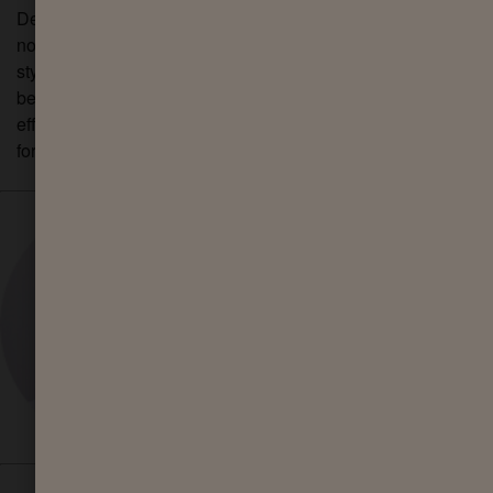
Denne fugtgivende shower gel er særligt velegnet til både
normal og tør hud, da den hjælper med at genoprette og
styrke hudens beskyttende barriere, samtidig med at den
bevarer hudens naturlige pH-balance. For at maksimere
effekten, afslut med Sanex Expert Skin Health Body Lotion
for at sikre, at din hud forbliver sund og velnæret.
Forfatter
Dr. Zac Handler
Dermatolog