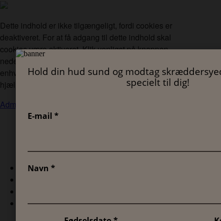
Dette indhold er ikke tilgængeligt, fordi cookies er
deaktiveret. For at få adgang til dette indhold skal
cookies være aktiveret. Klik venligst på knappen
nedenfor, aktiver cookies og opdater siden. Du kan til
enhver tid administrere dine cookie-præferencer ved
hjælp af cookie-indstillingsværktøjet.
Administrer cookies
KEND DIN HUDTYPE
UDFORSK VORES PRODUKTER
LÆR MERE OM HUD
OM SANEX