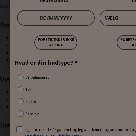
Search
Om Sanex
Din hud er stærk
Vores forpligtelse
Vores formål
Vores ekspertise
Opdag vores produkter
Expert Skin Health
Zero%
Mænd
Opdag vores kategorier