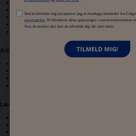
Shower
Deodorant
Shampoo
Håndsæbe
Intimate
Artikler om hudens sundhed
Sund hud
Om huden
Graviditet
Mænd
Lær om huden
Hvorfor anbefaler eksperter
Hvad er din hudtype?
Miljø & genanvendelighed