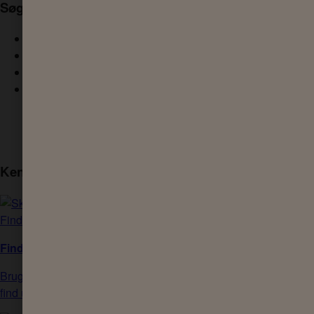
Søg efter produkter
Expert Skin Health
Zero%
Men Skin Health
Skin Therapy
Se alle Sanex produkter
Kend din hudtype
Find din hudtype
Brug vores test til at finde din hudtype og
find ud af, hvordan du holder den sund