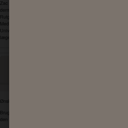
Zac Handler, M.D., er en bestyrelsesgodkendt akademisk
dermatolog og assisterende klinisk professor i dermatologi ved
Rutgers University New Jersey Medical School og New York
Medical College. Dr. Handler har en Bachelor of Science fra
University of California, San Diego, og modtog sin
lægevidenskabelige doktorgrad fra University of Nebraska.
Ønsker du den bedste rutine for din hudtype?
Brug vores hudtype test til at opdage, hvordan du holder
den sund og i balance.