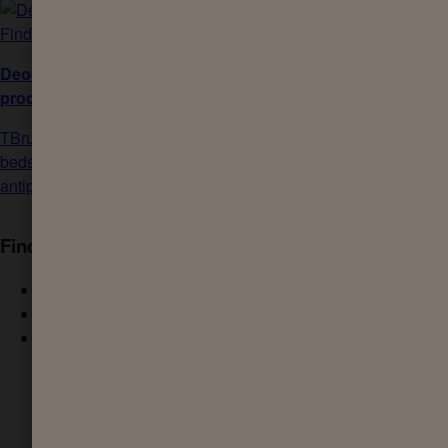
Deodorant & Antiperspirant
produktfinder
TBrug vores værktøj til at finde de
bedste Sanex deodorant &
antiperspirant produkter til dig
Find det rigtige produkt til din hud
Normal hud
Tør hud / Meget tør hud
Sensitiv hud
Hudplejeprodukter for en sund hud
Artikler om hudens sundhed
Om hud - Sundhed til huden
Dehydrateret hud vs tør hud: Kend forskellen